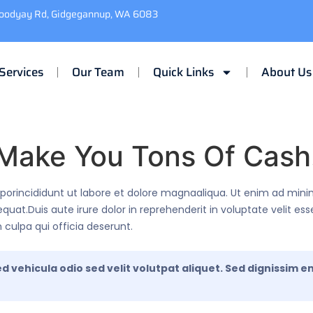
Toodyay Rd, Gidgegannup, WA 6083
Services
Our Team
Quick Links
About Us
l Make You Tons Of Cash
emporincididunt ut labore et dolore magnaaliqua. Ut enim ad min
uat.Duis aute irure dolor in reprehenderit in voluptate velit ess
 culpa qui officia deserunt.
 vehicula odio sed velit volutpat aliquet. Sed dignissim e