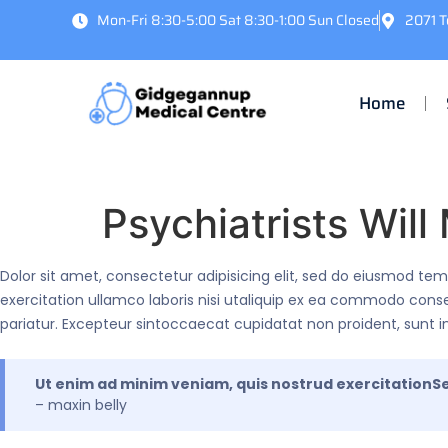
Mon-Fri 8:30-5:00 Sat 8:30-1:00 Sun Closed
2071 
Home
Psychiatrists Wil
Dolor sit amet, consectetur adipisicing elit, sed do eiusmod t
exercitation ullamco laboris nisi utaliquip ex ea commodo conseq
pariatur. Excepteur sintoccaecat cupidatat non proident, sunt in
Ut enim ad minim veniam, quis nostrud exercitationSed
– maxin belly