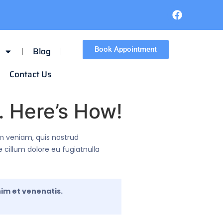
Blog
Book Appointment
Contact Us
. Here’s How!
im veniam, quis nostrud
e cillum dolore eu fugiatnulla
nim et venenatis.